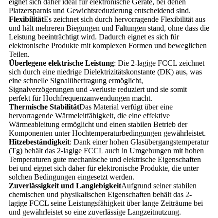
eignet sich daher ideal für elektronische Geräte, bei denen
Platzersparnis und Gewichtsreduzierung entscheidend sind.
Flexibilität
Es zeichnet sich durch hervorragende Flexibilität aus
und hält mehreren Biegungen und Faltungen stand, ohne dass die
Leistung beeinträchtigt wird. Dadurch eignet es sich für
elektronische Produkte mit komplexen Formen und beweglichen
Teilen.
Überlegene elektrische Leistung
: Die 2-lagige FCCL zeichnet
sich durch eine niedrige Dielektrizitätskonstante (DK) aus, was
eine schnelle Signalübertragung ermöglicht,
Signalverzögerungen und -verluste reduziert und sie somit
perfekt für Hochfrequenzanwendungen macht.
Thermische Stabilität
Das Material verfügt über eine
hervorragende Wärmeleitfähigkeit, die eine effektive
Wärmeableitung ermöglicht und einen stabilen Betrieb der
Komponenten unter Hochtemperaturbedingungen gewährleistet.
Hitzebeständigkeit
: Dank einer hohen Glasübergangstemperatur
(Tg) behält das 2-lagige FCCL auch in Umgebungen mit hohen
Temperaturen gute mechanische und elektrische Eigenschaften
bei und eignet sich daher für elektronische Produkte, die unter
solchen Bedingungen eingesetzt werden.
Zuverlässigkeit und Langlebigkeit
Aufgrund seiner stabilen
chemischen und physikalischen Eigenschaften behält das 2-
lagige FCCL seine Leistungsfähigkeit über lange Zeiträume bei
und gewährleistet so eine zuverlässige Langzeitnutzung.