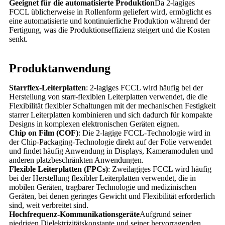
Geeignet für die automatisierte Produktion
Da 2-lagiges
FCCL üblicherweise in Rollenform geliefert wird, ermöglicht es
eine automatisierte und kontinuierliche Produktion während der
Fertigung, was die Produktionseffizienz steigert und die Kosten
senkt.
Produktanwendung
Starrflex-Leiterplatten
: 2-lagiges FCCL wird häufig bei der
Herstellung von starr-flexiblen Leiterplatten verwendet, die die
Flexibilität flexibler Schaltungen mit der mechanischen Festigkeit
starrer Leiterplatten kombinieren und sich dadurch für kompakte
Designs in komplexen elektronischen Geräten eignen.
Chip on Film (COF)
: Die 2-lagige FCCL-Technologie wird in
der Chip-Packaging-Technologie direkt auf der Folie verwendet
und findet häufig Anwendung in Displays, Kameramodulen und
anderen platzbeschränkten Anwendungen.
Flexible Leiterplatten (FPCs)
: Zweilagiges FCCL wird häufig
bei der Herstellung flexibler Leiterplatten verwendet, die in
mobilen Geräten, tragbarer Technologie und medizinischen
Geräten, bei denen geringes Gewicht und Flexibilität erforderlich
sind, weit verbreitet sind.
Hochfrequenz-Kommunikationsgeräte
Aufgrund seiner
niedrigen Dielektrizitätskonstante und seiner hervorragenden