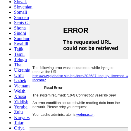
Slovak
Slovenian
Somali
Samoan
Scots Gaelic
Shona
Sindhi
Sundanese
Swahili
Tajik
Tamil
Telugu
Thai
Ukrainian
Urdu
Uzbek
Vietnamese
Welsh
Xhosa
Yiddish
Yoruba
Zulu
Kinyarwanda
Tatar
Oriya