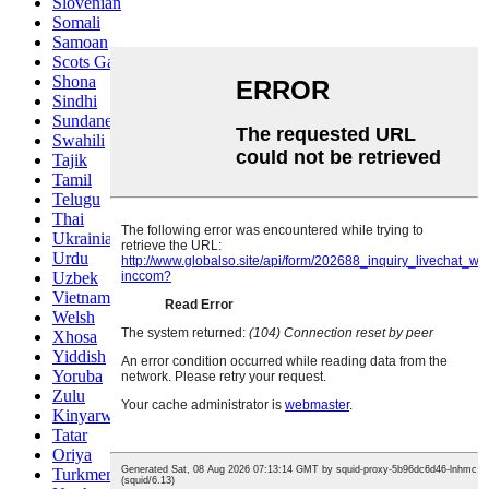
Slovenian
Somali
Samoan
Scots Gaelic
Shona
Sindhi
Sundanese
Swahili
Tajik
Tamil
Telugu
Thai
Ukrainian
Urdu
Uzbek
Vietnamese
Welsh
Xhosa
Yiddish
Yoruba
Zulu
Kinyarwanda
Tatar
Oriya
Turkmen