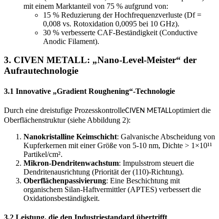
mit einem Marktanteil von 75 % aufgrund von:
15 % Reduzierung der Hochfrequenzverluste (Df =
0,008 vs. Rotoxidation 0,0095 bei 10 GHz).
30 % verbesserte CAF-Beständigkeit (Conductive
Anodic Filament).
3.
CIVEN METALL
: „Nano-Level-Meister“ der
Aufrautechnologie
3.1 Innovative „Gradient Roughening“-Technologie
Durch eine dreistufige Prozesskontrolle
optimiert die
CIVEN METALL
Oberflächenstruktur (siehe Abbildung 2):
Nanokristalline Keimschicht
: Galvanische Abscheidung von
Kupferkernen mit einer Größe von 5-10 nm, Dichte > 1×10¹¹
Partikel/cm².
Mikron-Dendritenwachstum
: Impulsstrom steuert die
Dendritenausrichtung (Priorität der (110)-Richtung).
Oberflächenpassivierung
: Eine Beschichtung mit
organischem Silan-Haftvermittler (APTES) verbessert die
Oxidationsbeständigkeit.
3.2 Leistung, die den Industriestandard übertrifft