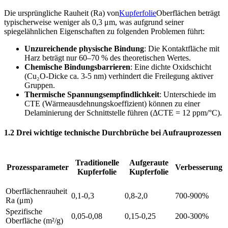
Die ursprüngliche Rauheit (Ra) von
Kupferfolie
Oberflächen beträgt
typischerweise weniger als 0,3 μm, was aufgrund seiner
spiegelähnlichen Eigenschaften zu folgenden Problemen führt:
Unzureichende physische Bindung
: Die Kontaktfläche mit
Harz beträgt nur 60–70 % des theoretischen Wertes.
Chemische Bindungsbarrieren
: Eine dichte Oxidschicht
(Cu₂O-Dicke ca. 3-5 nm) verhindert die Freilegung aktiver
Gruppen.
Thermische Spannungsempfindlichkeit
: Unterschiede im
CTE (Wärmeausdehnungskoeffizient) können zu einer
Delaminierung der Schnittstelle führen (ΔCTE = 12 ppm/°C).
1.2 Drei wichtige technische Durchbrüche bei Aufrauprozessen
Traditionelle
Aufgeraute
Prozessparameter
Verbesserung
Kupferfolie
Kupferfolie
Oberflächenrauheit
0,1-0,3
0,8-2,0
700-900%
Ra (μm)
Spezifische
0,05-0,08
0,15-0,25
200-300%
Oberfläche (m²/g)