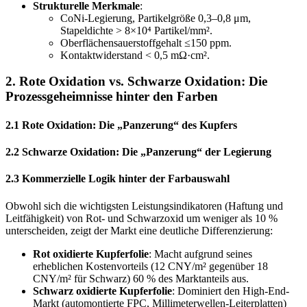
Strukturelle Merkmale
:
CoNi-Legierung, Partikelgröße 0,3–0,8 μm,
Stapeldichte > 8×10⁴ Partikel/mm².
Oberflächensauerstoffgehalt ≤150 ppm.
Kontaktwiderstand < 0,5 mΩ·cm².
2. Rote Oxidation vs. Schwarze Oxidation: Die
Prozessgeheimnisse hinter den Farben
2.1 Rote Oxidation: Die „Panzerung“ des Kupfers
2.2 Schwarze Oxidation: Die „Panzerung“ der Legierung
2.3 Kommerzielle Logik hinter der Farbauswahl
Obwohl sich die wichtigsten Leistungsindikatoren (Haftung und
Leitfähigkeit) von Rot- und Schwarzoxid um weniger als 10 %
unterscheiden, zeigt der Markt eine deutliche Differenzierung:
Rot oxidierte Kupferfolie
: Macht aufgrund seines
erheblichen Kostenvorteils (12 CNY/m² gegenüber 18
CNY/m² für Schwarz) 60 % des Marktanteils aus.
Schwarz oxidierte Kupferfolie
: Dominiert den High-End-
Markt (automontierte FPC, Millimeterwellen-Leiterplatten)