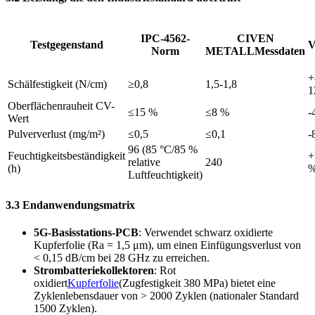
IPC-4562-
CIVEN
Testgegenstand
V
Norm
METALL
Messdaten
+
Schälfestigkeit (N/cm)
≥0,8
1,5-1,8
1
Oberflächenrauheit CV-
≤15 %
≤8 %
-
Wert
Pulververlust (mg/m²)
≤0,5
≤0,1
-
96 (85 °C/85 %
Feuchtigkeitsbeständigkeit
+
relative
240
(h)
Luftfeuchtigkeit)
3.3 Endanwendungsmatrix
5G-Basisstations-PCB
: Verwendet schwarz oxidierte
Kupferfolie (Ra = 1,5 μm), um einen Einfügungsverlust von
< 0,15 dB/cm bei 28 GHz zu erreichen.
Strombatteriekollektoren
: Rot
oxidiert
Kupferfolie
(Zugfestigkeit 380 MPa) bietet eine
Zyklenlebensdauer von > 2000 Zyklen (nationaler Standard
1500 Zyklen).