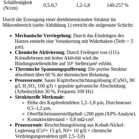
Schälfestigkeit
0,5-0,7
1,2-1,8
140-257 %
(N/cm)
Durch die Erzeugung einer dreidimensionalen Struktur im
Mikronbereich (siehe Abbildung 1) erreicht die aufgeraute Schicht:
Mechanische Verriegelung
: Durch das Eindringen des
Harzes entsteht eine Verankerung mit Widerhaken (Tiefe > 5
μm).
Chemische Aktivierung
: Durch Freilegen von (111)-
Kristallebenen mit hoher Aktivität wird die
Bindungsstellendichte auf 10⁵ Stellen/μm² erhöht.
Thermische Spannungspufferung
: Die poröse Struktur
absorbiert über 60 % der thermischen Belastung.
Prozessroute
: Saure Kupferbeschichtungslösung (CuSO₄ 80
g/l, H₂SO₄ 100 g/l) + gepulste galvanische Abscheidung
(Arbeitszyklus 30 %, Frequenz 100 Hz)
Strukturelle Merkmale
:
Höhe des Kupferdendriten 1,2–1,8 μm, Durchmesser
0,5–1,2 μm.
Oberflächensauerstoffgehalt ≤200 ppm (XPS-Analyse).
Kontaktwiderstand < 0,8 mΩ·cm².
Prozessroute
: Beschichtungslösung aus Kobalt-Nickel-
Legierung (Co²+ 15 g/l, Ni²+ 10 g/l) + chemische
Verdrängungsreaktion (pH 2,5–3,0)