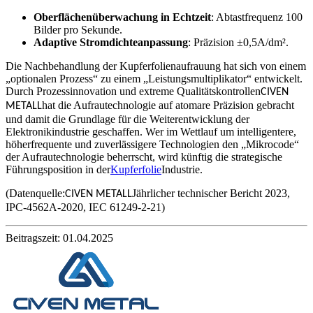
Oberflächenüberwachung in Echtzeit
: Abtastfrequenz 100
Bilder pro Sekunde.
Adaptive Stromdichteanpassung
: Präzision ±0,5A/dm².
Die Nachbehandlung der Kupferfolienaufrauung hat sich von einem
„optionalen Prozess“ zu einem „Leistungsmultiplikator“ entwickelt.
Durch Prozessinnovation und extreme Qualitätskontrollen
CIVEN
hat die Aufrautechnologie auf atomare Präzision gebracht
METALL
und damit die Grundlage für die Weiterentwicklung der
Elektronikindustrie geschaffen. Wer im Wettlauf um intelligentere,
höherfrequente und zuverlässigere Technologien den „Mikrocode“
der Aufrautechnologie beherrscht, wird künftig die strategische
Führungsposition in der
Kupferfolie
Industrie.
(Datenquelle:
Jährlicher technischer Bericht 2023,
CIVEN METALL
IPC-4562A-2020, IEC 61249-2-21)
Beitragszeit: 01.04.2025