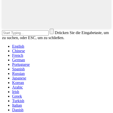
Drücken Sie die Eingabetaste, um
zu suchen, oder ESC, um zu schließen.
English
Chinese
French
German
Portuguese
Spanish
Russian
Japanese
Korean
Arabic
Irish
Greek
Turkish
Italian
Danish